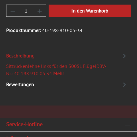
Produkt Anzahl: Gib den gewünschten Wert ein
In den Warenkorb
Produktnummer:
40-198-910-05-34
Beschreibung
Sitzrückenlehne links für den 300SL FlügelDBV-
Nr.: 40 198 910 05 34
Mehr
Bewertungen
Service-Hotline