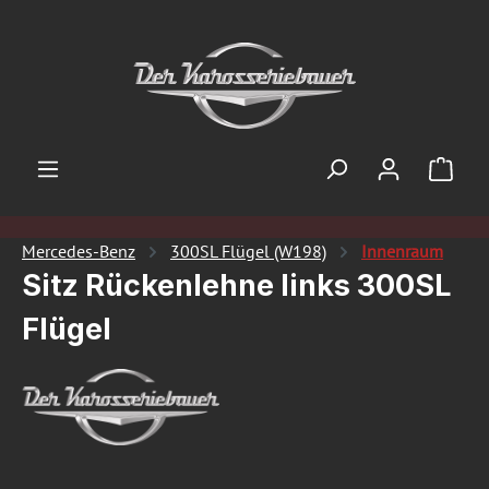
Zum Hauptinhalt springen
Ware
Mercedes-Benz
300SL Flügel (W198)
Innenraum
Sitz Rückenlehne links 300SL
Flügel