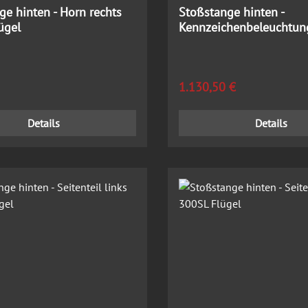
ge hinten - Horn rechts
Stoßstange hinten -
ügel
Kennzeichenbeleuchtung
300SL Flügel
 Preis:
Regulärer Preis:
1.130,50 €
Details
Details