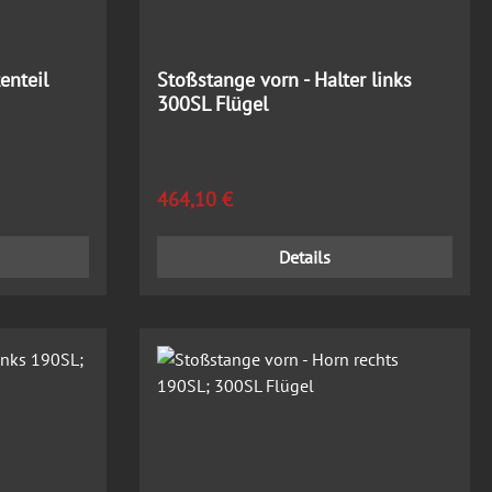
enteil
Stoßstange vorn - Halter links
300SL Flügel
Regulärer Preis:
464,10 €
Details