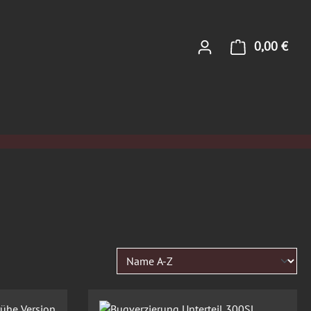
0,00 €
Ware