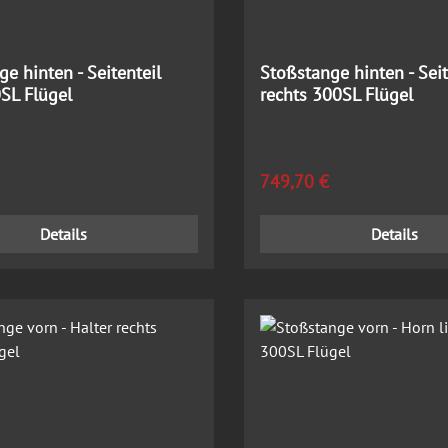
e hinten - Seitenteil
Stoßstange hinten - Seit
0SL Flügel
rechts 300SL Flügel
 Preis:
Regulärer Preis:
749,70 €
Details
Details