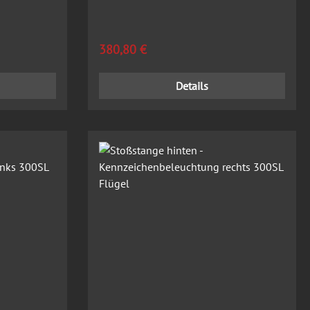
Regulärer Preis:
380,80 €
Details