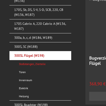
(W136)
170S, Sb, DS, S-V, S-D, SCB, 220, CB
(W136, W187)
170S Cabrio A, 220 Cabrio A (W136,
W187)
300a, b, c, d (W186, W189)
300S, SC (W188)
300SL Flügel (W198)
Bugverzi
Flügel
Stoßstangen, Zierteile
Türen
Innenraum
Regulärer
368,90 €
Elektrik
Heizung
300SL Roadster (W198)