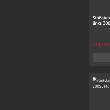
Stoßstang
links 30
Regulärer
749,70 €