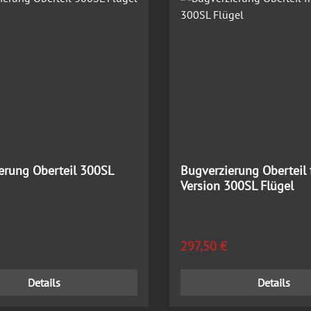
erung Oberteil 300SL
Bugverzierung Oberteil 
Version 300SL Flügel
 Preis:
Regulärer Preis:
297,50 €
Details
Details