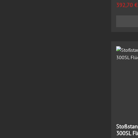
Regulärer
392,70 €
Stoßstang
300SL Fl