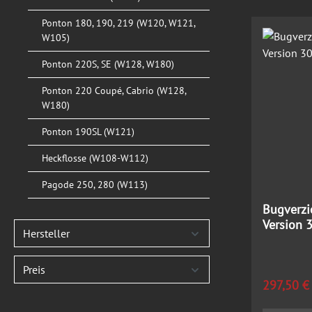
Ponton 180, 190, 219 (W120, W121,
W105)
Ponton 220S, SE (W128, W180)
Ponton 220 Coupé, Cabrio (W128,
W180)
Ponton 190SL (W121)
Heckflosse (W108-W112)
Pagode 250, 280 (W113)
Bugverzi
Version 
Hersteller
Preis
Regulärer
297,50 €