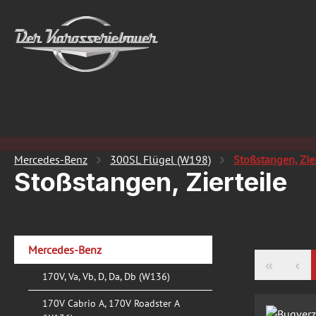
 Hauptinhalt springen
Zur Suche springen
Zur Hauptnavigation springen
Mercedes-Benz
300SL Flügel (W198)
Stoßstangen, Zier
Stoßstangen, Zierteile
Mercedes-Benz
170V, Va, Vb, D, Da, Db (W136)
170V Cabrio A, 170V Roadster A