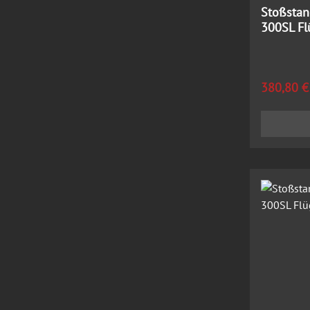
Stoßstan
300SL Fl
Regulärer
380,80 €