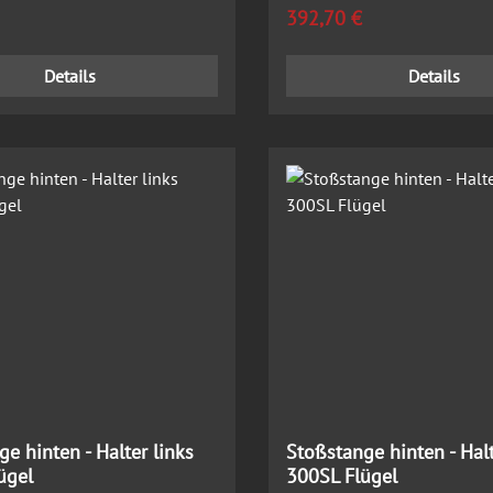
 Preis:
Regulärer Preis:
392,70 €
Details
Details
e hinten - Halter links
Stoßstange hinten - Halt
ügel
300SL Flügel