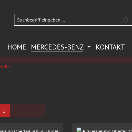
HOME
MERCEDES-BENZ
KONTAKT
teile
Seite
Seite
1
2