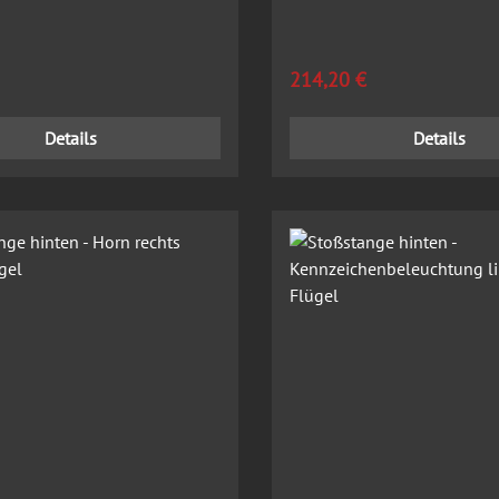
 Preis:
Regulärer Preis:
214,20 €
Details
Details