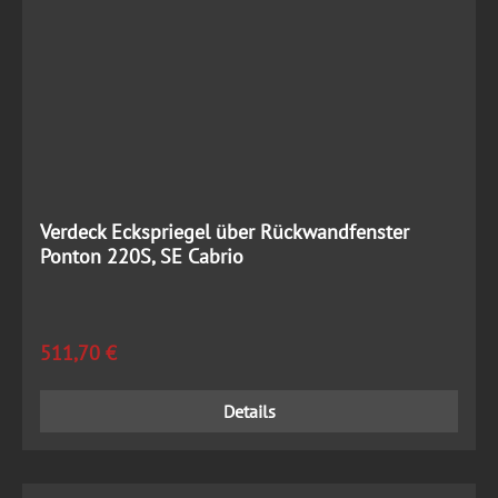
Verdeck Eckspriegel über Rückwandfenster
Ponton 220S, SE Cabrio
Regulärer Preis:
511,70 €
Details