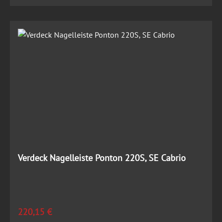
Verdeck Nagelleiste Ponton 220S, SE Cabrio
Regulärer Preis:
220,15 €