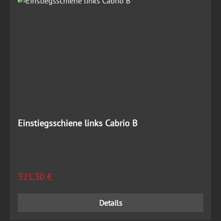
Einstiegsschiene links Cabrio B
Regulärer Preis:
321,30 €
Details