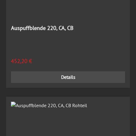
Auspuffblende 220, CA, CB
Regulärer Preis:
452,20 €
Details