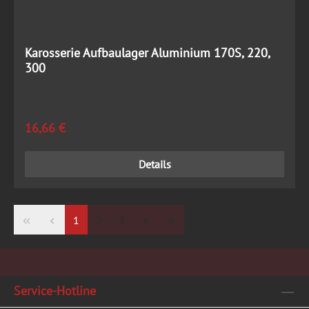
Karosserie Aufbaulager Aluminium 170S, 220,
300
Regulärer Preis:
16,66 €
Details
Seite
Seite
Seite
1
2
3
Service-Hotline