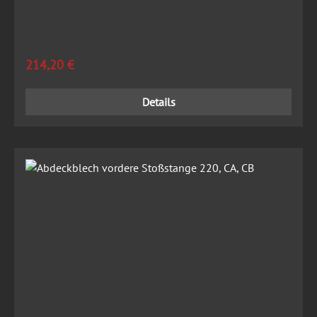
Regulärer Preis:
214,20 €
Details