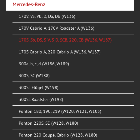
Mercedes-Benz
170V, Va, Vb, D, Da, Db (W136)
170V Cabrio A, 170V Roadster A (W136)
170S, Sb, DS, S-V, S-D, SCB, 220, CB (W136, W187)
170S Cabrio A, 220 Cabrio A (W136, W187)
300a, b, c, d (W186, W189)
300S, SC (W188)
300SL Flügel (W198)
300SL Roadster (W198)
Ponton 180, 190, 219 (W120, W121, W105)
Ponton 220S, SE (W128, W180)
Ponton 220 Coupé, Cabrio (W128, W180)