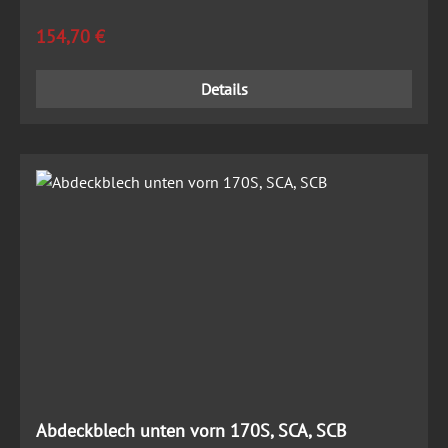
Regulärer Preis:
154,70 €
Details
Abdeckblech unten vorn 170S, SCA, SCB