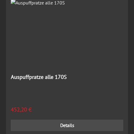
Auspuffpratze alle 170S
Regulärer Preis:
452,20 €
Details