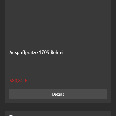
Auspuffpratze 170S Rohteil
Regulärer Preis:
380,80 €
Details