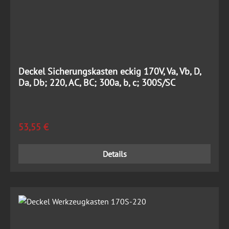
Deckel Sicherungskasten eckig 170V, Va, Vb, D,
Da, Db; 220, AC, BC; 300a, b, c; 300S/SC
Regulärer Preis:
53,55 €
Details