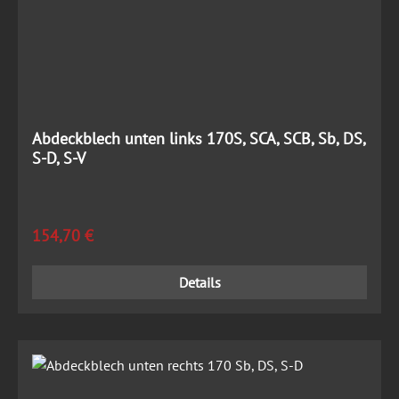
Abdeckblech unten links 170S, SCA, SCB, Sb, DS,
S-D, S-V
Regulärer Preis:
154,70 €
Details