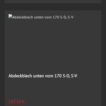
Abdeckblech unten vorn 170 S-D, S-V
Regulärer Preis:
107,10 €