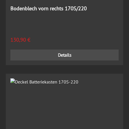
Bodenblech vorn rechts 170S/220
Regulärer Preis:
130,90 €
Details