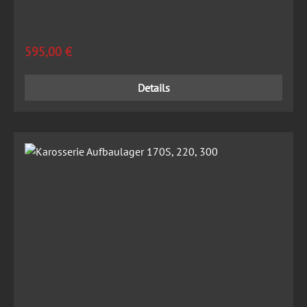
Regulärer Preis:
595,00 €
Details