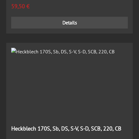
Regulärer Preis:
59,50 €
Details
Heckblech 170S, Sb, DS, S-V, S-D, SCB, 220, CB