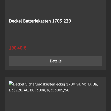
Deckel Batteriekasten 170S-220
Regulärer Preis:
190,40 €
Details