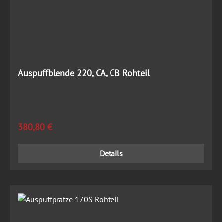
Auspuffblende 220, CA, CB Rohteil
Regulärer Preis:
380,80 €
Details