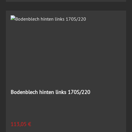
Bodenblech hinten links 170S/220
Regulärer Preis:
113,05 €