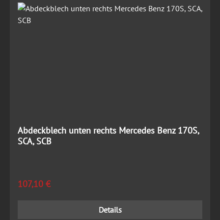
Abdeckblech unten rechts Mercedes Benz 170S,
SCA, SCB
Regulärer Preis:
107,10 €
Details