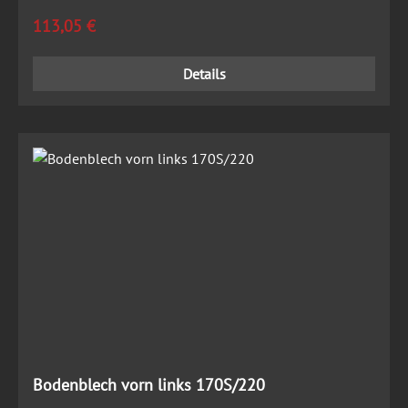
Regulärer Preis:
113,05 €
Details
Bodenblech vorn links 170S/220