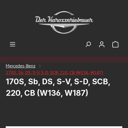
Zum Hauptinhalt springen
Ware
Mercedes-Benz
170S, Sb, DS, S-V, S-D, SCB, 220, CB (W136, W187)
170S, Sb, DS, S-V, S-D, SCB,
220, CB (W136, W187)