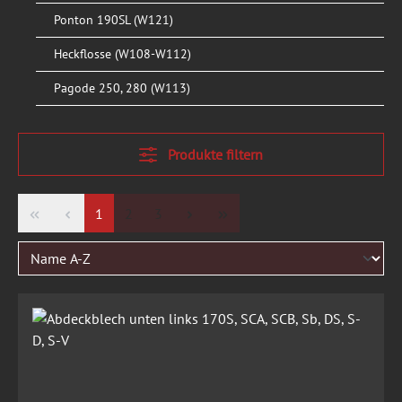
Ponton 190SL (W121)
Heckflosse (W108-W112)
Pagode 250, 280 (W113)
Produkte filtern
Seite
Seite
Seite
1
2
3