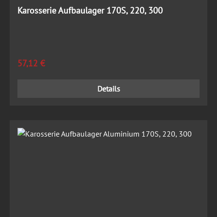
Karosserie Aufbaulager 170S, 220, 300
Regulärer Preis:
57,12 €
Details