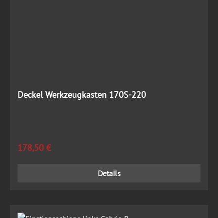
Deckel Werkzeugkasten 170S-220
Regulärer Preis:
178,50 €
Details