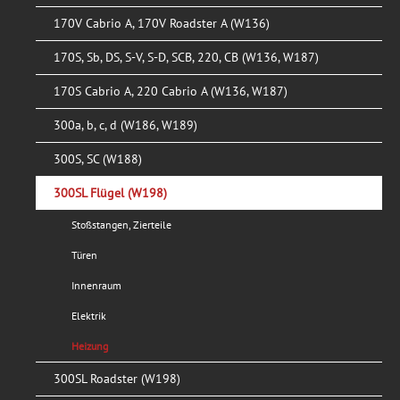
170V Cabrio A, 170V Roadster A (W136)
170S, Sb, DS, S-V, S-D, SCB, 220, CB (W136, W187)
170S Cabrio A, 220 Cabrio A (W136, W187)
300a, b, c, d (W186, W189)
300S, SC (W188)
300SL Flügel (W198)
Stoßstangen, Zierteile
Türen
Innenraum
Elektrik
Heizung
300SL Roadster (W198)