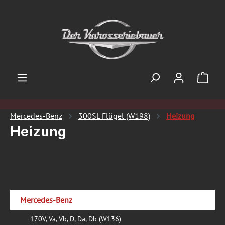
Zum Hauptinhalt springen
Ware
Mercedes-Benz
300SL Flügel (W198)
Heizung
Heizung
Mercedes-Benz
170V, Va, Vb, D, Da, Db (W136)