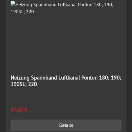
Heizung Spannband Luftkanal Ponton 180; 190;
190SL; 220
Regulärer Preis:
47,60 €
Details