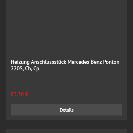
Heizung Anschlussstück Mercedes Benz Ponton
220S, Cb, Cp
Regulärer Preis:
83,30 €
Details