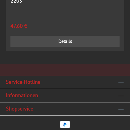
220S
Regulärer Preis:
47,60 €
Details
Service-Hotline
Informationen
Shopservice