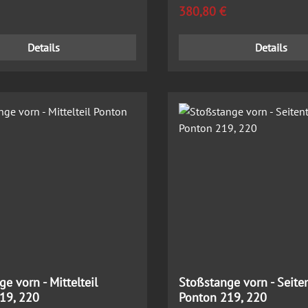
 Preis:
Regulärer Preis:
380,80 €
Details
Details
e vorn - Mittelteil
Stoßstange vorn - Seiten
19, 220
Ponton 219, 220