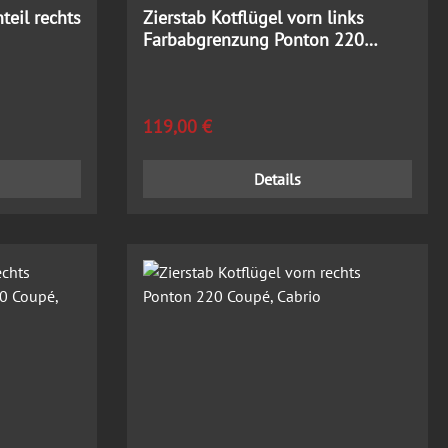
teil rechts
Zierstab Kotflügel vorn links
Farbabgrenzung Ponton 220
Coupé, Cabrio
Regulärer Preis:
119,00 €
Details