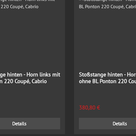
ge hinten - Horn links mit
Stoßstange hinten - Hor
n 220 Coupé, Cabrio
ohne BL Ponton 220 Cou
 Preis:
Regulärer Preis:
380,80 €
Details
Details