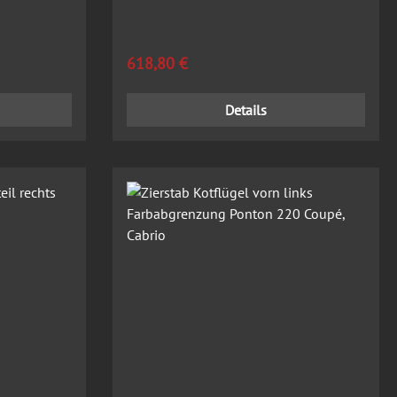
Regulärer Preis:
618,80 €
Details