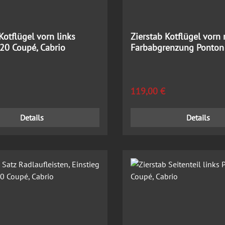
Kotflügel vorn links
Zierstab Kotflügel vorn 
20 Coupé, Cabrio
Farbabgrenzung Ponton
Coupé, Cabrio
 Preis:
Regulärer Preis:
119,00 €
Details
Details