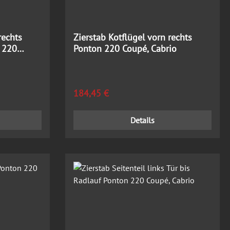
rechts
Zierstab Kotflügel vorn rechts
 220
Ponton 220 Coupé, Cabrio
Regulärer Preis:
184,45 €
Details