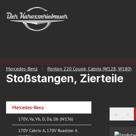
 Hauptinhalt springen
Zur Suche springen
Zur Hauptnavigation springen
Mercedes-Benz
Ponton 220 Coupé, Cabrio (W128, W180)
Stoßstangen, Zierteile
Mercedes-Benz
170V, Va, Vb, D, Da, Db (W136)
170V Cabrio A, 170V Roadster A