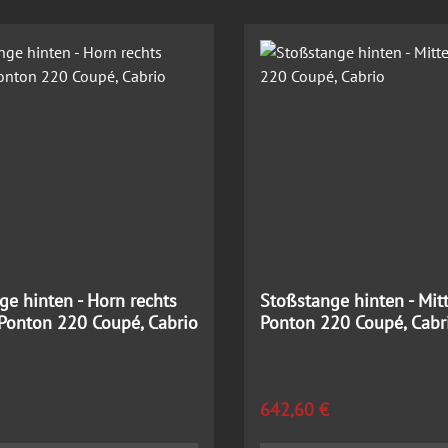
ge hinten - Horn rechts
Stoßstange hinten - Mitt
Ponton 220 Coupé, Cabrio
Ponton 220 Coupé, Cabr
 Preis:
Regulärer Preis:
642,60 €