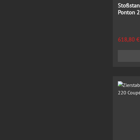
Stoßstang
Ponton 2
Regulärer
618,80 €