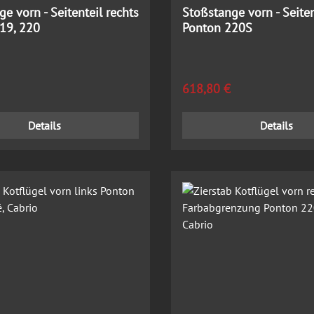
e vorn - Seitenteil rechts
Stoßstange vorn - Seiten
19, 220
Ponton 220S
 Preis:
Regulärer Preis:
618,80 €
Details
Details