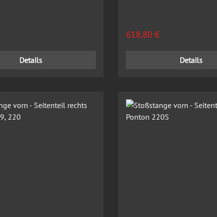
 Preis:
Regulärer Preis:
618,80 €
Details
Details