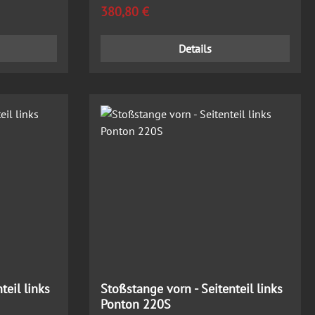
Regulärer Preis:
380,80 €
Details
teil links
Stoßstange vorn - Seitenteil links
Ponton 220S