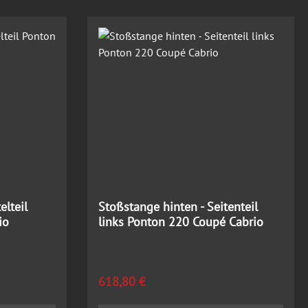
elteil
Stoßstange hinten - Seitenteil
io
links Ponton 220 Coupé Cabrio
Regulärer Preis:
618,80 €