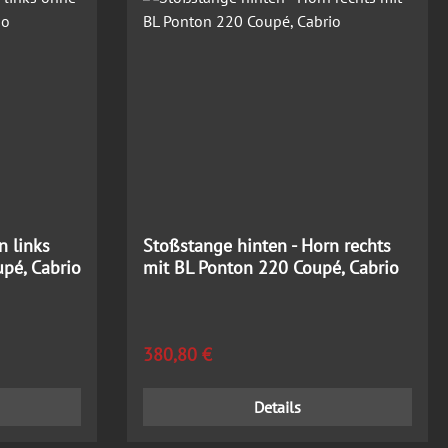
n links
Stoßstange hinten - Horn rechts
pé, Cabrio
mit BL Ponton 220 Coupé, Cabrio
Regulärer Preis:
380,80 €
Details