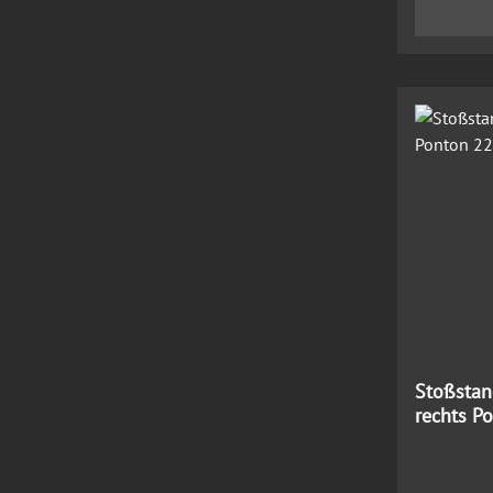
Stoßstang
rechts P