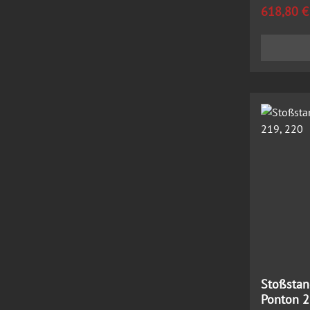
Regulärer
618,80 €
Stoßstang
Ponton 2