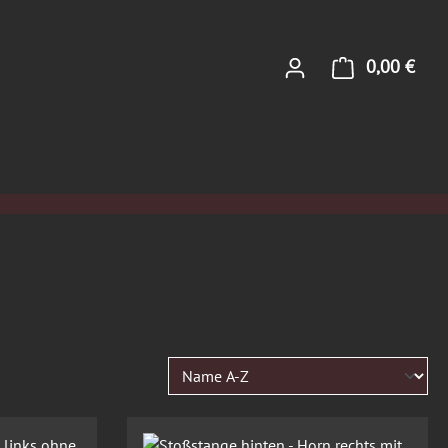
0,00 €
Ware