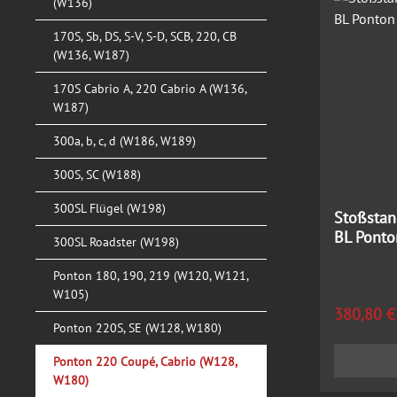
(W136)
170S, Sb, DS, S-V, S-D, SCB, 220, CB
(W136, W187)
170S Cabrio A, 220 Cabrio A (W136,
W187)
300a, b, c, d (W186, W189)
300S, SC (W188)
300SL Flügel (W198)
Stoßstan
BL Ponto
300SL Roadster (W198)
Ponton 180, 190, 219 (W120, W121,
W105)
Regulärer
380,80 €
Ponton 220S, SE (W128, W180)
Ponton 220 Coupé, Cabrio (W128,
W180)