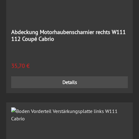
Abdeckung Motorhaubenscharnier rechts W111
112 Coupé Cabrio
Regulärer Preis:
35,70 €
Details