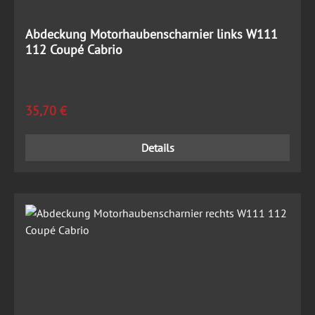
Abdeckung Motorhaubenscharnier links W111
112 Coupé Cabrio
Regulärer Preis:
35,70 €
Details