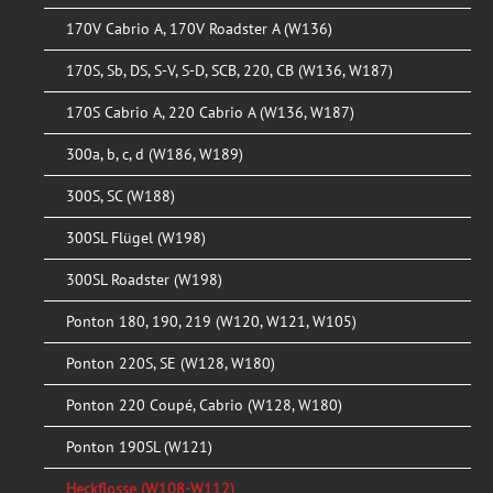
170V Cabrio A, 170V Roadster A (W136)
170S, Sb, DS, S-V, S-D, SCB, 220, CB (W136, W187)
170S Cabrio A, 220 Cabrio A (W136, W187)
300a, b, c, d (W186, W189)
300S, SC (W188)
300SL Flügel (W198)
300SL Roadster (W198)
Ponton 180, 190, 219 (W120, W121, W105)
Ponton 220S, SE (W128, W180)
Ponton 220 Coupé, Cabrio (W128, W180)
Ponton 190SL (W121)
Heckflosse (W108-W112)