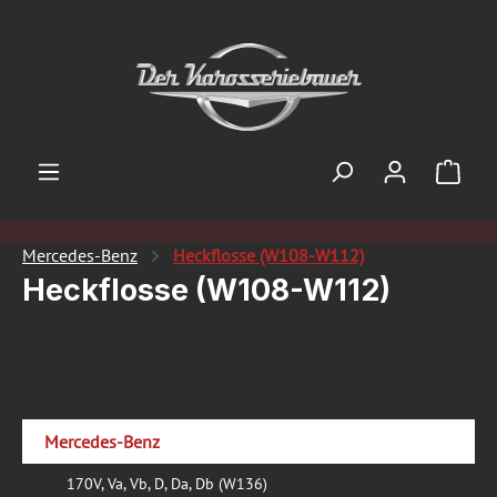
Zum Hauptinhalt springen
Ware
Mercedes-Benz
Heckflosse (W108-W112)
Heckflosse (W108-W112)
Mercedes-Benz
170V, Va, Vb, D, Da, Db (W136)