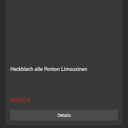
Heckblech alle Ponton Limousinen
Regulärer Preis:
856,80 €
Details