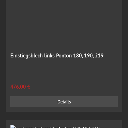
Einstiegsblech links Ponton 180, 190, 219
Regulärer Preis:
476,00 €
Details