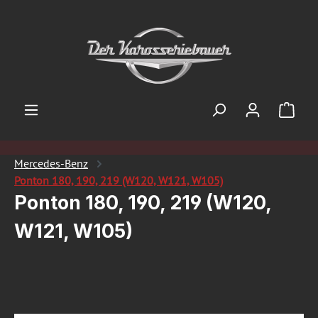
Zum Hauptinhalt springen
Ware
Mercedes-Benz
Ponton 180, 190, 219 (W120, W121, W105)
Ponton 180, 190, 219 (W120,
W121, W105)