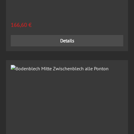
Regulärer Preis:
166,60 €
Details