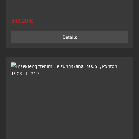
Regulärer Preis:
333,20 €
Details