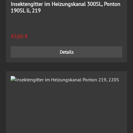
Insektengitter im Heizungskanal 300SL, Ponton
190SL li, 219
Regulärer Preis:
47,60 €
Details