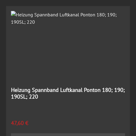
Heizung Spannband Luftkanal Ponton 180; 190;
190SL; 220
Regulärer Preis:
47,60 €