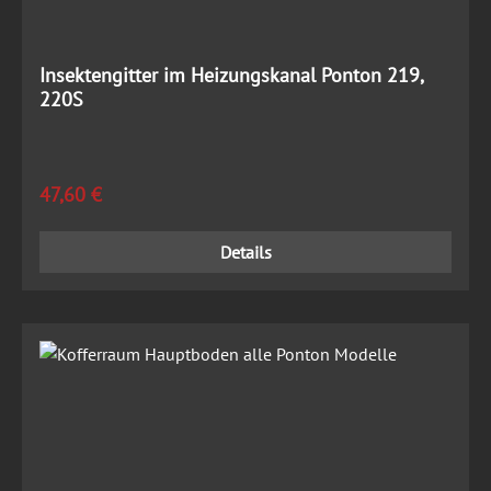
Insektengitter im Heizungskanal Ponton 219,
220S
Regulärer Preis:
47,60 €
Details