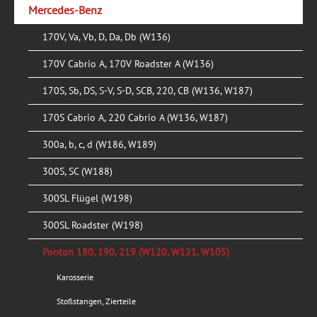
Mercedes-Benz
170V, Va, Vb, D, Da, Db (W136)
170V Cabrio A, 170V Roadster A (W136)
170S, Sb, DS, S-V, S-D, SCB, 220, CB (W136, W187)
170S Cabrio A, 220 Cabrio A (W136, W187)
300a, b, c, d (W186, W189)
300S, SC (W188)
300SL Flügel (W198)
300SL Roadster (W198)
Ponton 180, 190, 219 (W120, W121, W105)
Karosserie
Stoßstangen, Zierteile