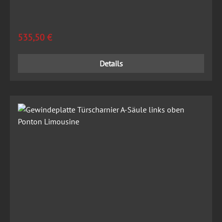
Regulärer Preis:
535,50 €
Details