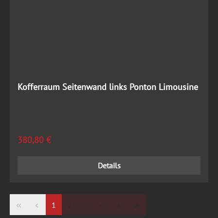
Kofferraum Seitenwand links Ponton Limousine
Regulärer Preis:
380,80 €
Details
Seite
Seite
Seite
Seite
1
2
3
4