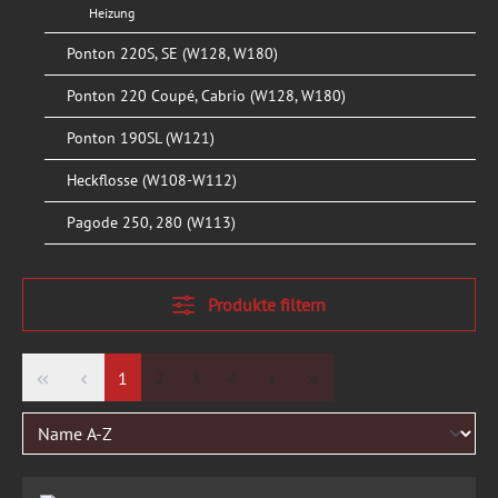
Heizung
Ponton 220S, SE (W128, W180)
Ponton 220 Coupé, Cabrio (W128, W180)
Ponton 190SL (W121)
Heckflosse (W108-W112)
Pagode 250, 280 (W113)
Produkte filtern
Seite
Seite
Seite
Seite
1
2
3
4