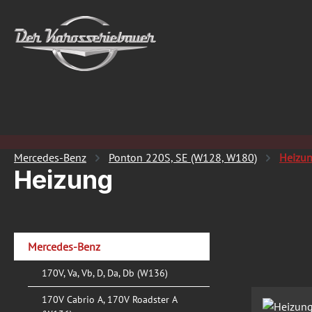
 Hauptinhalt springen
Zur Suche springen
Zur Hauptnavigation springen
Mercedes-Benz
Ponton 220S, SE (W128, W180)
Heizu
Heizung
Mercedes-Benz
170V, Va, Vb, D, Da, Db (W136)
170V Cabrio A, 170V Roadster A