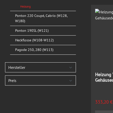
Heizung
Ponton 220 Coupé, Cabrio (W128,
W180)
Ponton 190SL (W121)
Heckflosse (W108-W112)
Pagode 250, 280 (W113)
Hersteller
Heizung 
Gehäused
Preis
Regulärer
333,20 €