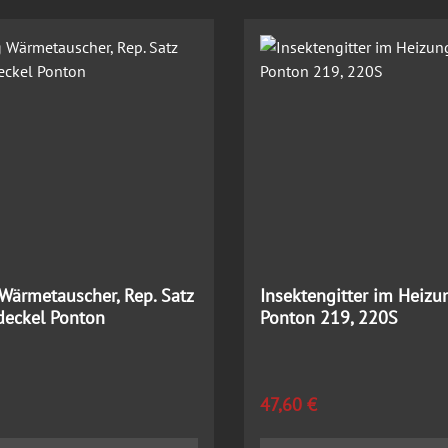
Wärmetauscher, Rep. Satz
Insektengitter im Heizu
eckel Ponton
Ponton 219, 220S
 Preis:
Regulärer Preis:
47,60 €