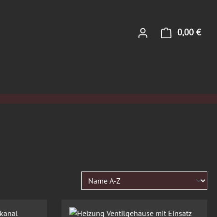
0,00 €
Ware