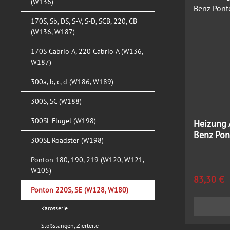
(W136)
170S, Sb, DS, S-V, S-D, SCB, 220, CB
(W136, W187)
170S Cabrio A, 220 Cabrio A (W136,
W187)
300a, b, c, d (W186, W189)
300S, SC (W188)
300SL Flügel (W198)
Heizung 
Benz Pon
300SL Roadster (W198)
Ponton 180, 190, 219 (W120, W121,
W105)
Regulärer
83,30 €
Ponton 220S, SE (W128, W180)
Karosserie
Stoßstangen, Zierteile