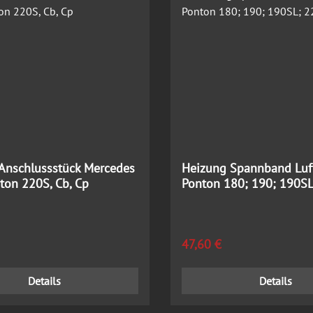
Anschlussstück Mercedes
Heizung Spannband Luf
ton 220S, Cb, Cp
Ponton 180; 190; 190SL
 Preis:
Regulärer Preis:
47,60 €
Details
Details