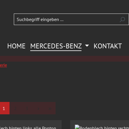
HOME
MERCEDES-BENZ
KONTAKT
erie
Seite
Seite
Seite
1
2
3