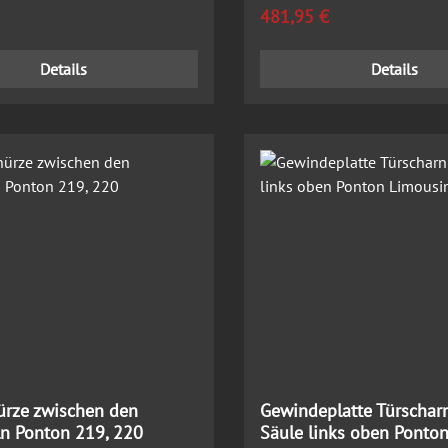
 Preis:
Regulärer Preis:
481,95 €
Details
Details
ürze zwischen den
Gewindeplatte Türscharn
ln Ponton 219, 220
Säule links oben Ponto