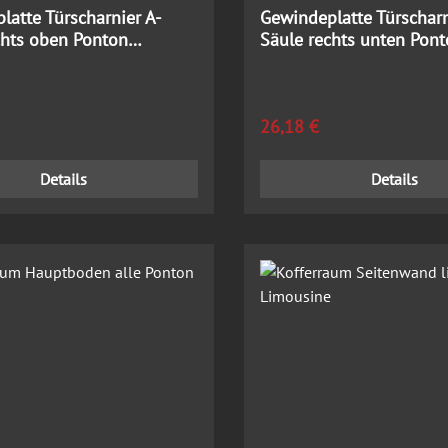
latte Türscharnier A-
Gewindeplatte Türscharn
chts oben Ponton
Säule rechts unten Pon
ne
Limousine
 Preis:
Regulärer Preis:
26,18 €
Details
Details