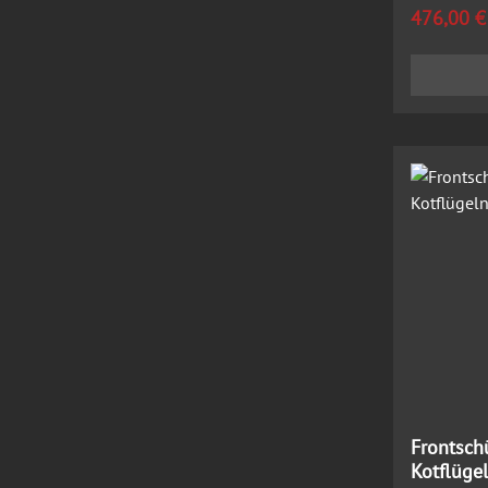
Regulärer
476,00 €
Frontsch
Kotflüge