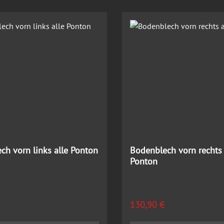
ch vorn links alle Ponton
Bodenblech vorn rechts 
Ponton
 Preis:
Regulärer Preis:
130,90 €