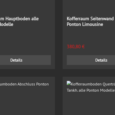
um Hauptboden alle
Kofferraum Seitenwand 
odelle
Ponton Limousine
 Preis:
Regulärer Preis:
380,80 €
Details
Details