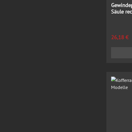
Gewindep
Säule re
Limousi
Regulärer
26,18 €