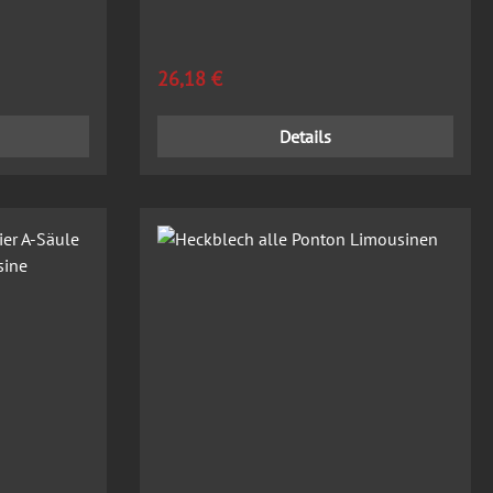
Limousine
Regulärer Preis:
26,18 €
Details