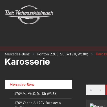
 Hauptinhalt springen
Zur Suche springen
Zur Hauptnavigation springen
Mercedes-Benz
Ponton 220S, SE (W128, W180)
Kaross
Karosserie
Mercedes-Benz
170V, Va, Vb, D, Da, Db (W136)
170V Cabrio A, 170V Roadster A