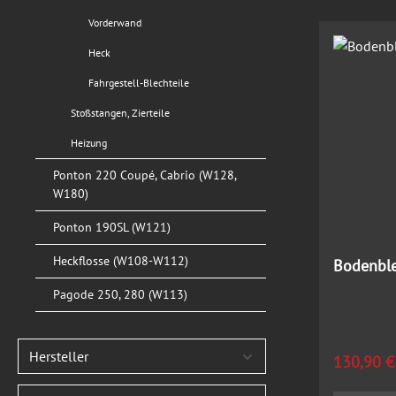
Vorderwand
Heck
Fahrgestell-Blechteile
Stoßstangen, Zierteile
Heizung
Ponton 220 Coupé, Cabrio (W128,
W180)
Ponton 190SL (W121)
Heckflosse (W108-W112)
Bodenble
Pagode 250, 280 (W113)
Hersteller
Regulärer
130,90 €