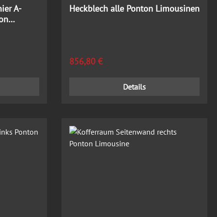
ier A-
Heckblech alle Ponton Limousinen
ton
Regulärer Preis:
856,80 €
Details