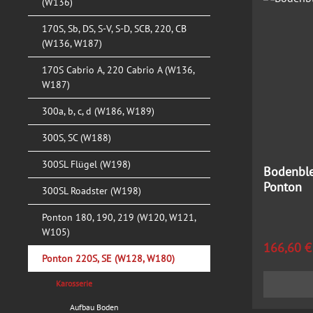
(W136)
170S, Sb, DS, S-V, S-D, SCB, 220, CB
(W136, W187)
170S Cabrio A, 220 Cabrio A (W136,
W187)
300a, b, c, d (W186, W189)
300S, SC (W188)
300SL Flügel (W198)
Bodenble
Ponton
300SL Roadster (W198)
Ponton 180, 190, 219 (W120, W121,
W105)
Regulärer
166,60 €
Ponton 220S, SE (W128, W180)
Karosserie
Aufbau Boden