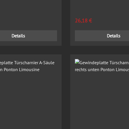
Limousine
 Preis:
Regulärer Preis:
26,18 €
Details
Details