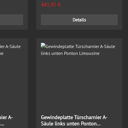
Regulärer Preis:
481,95 €
Details
ier A-
Gewindeplatte Türscharnier A-
n
Säule links unten Ponton