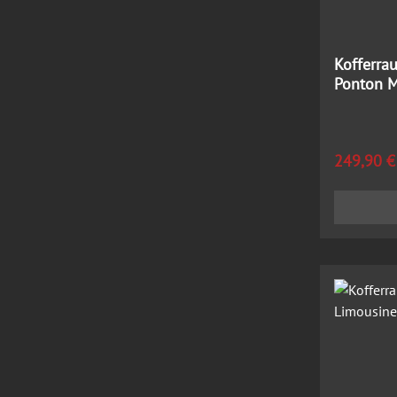
Kofferra
Ponton M
Regulärer
249,90 €