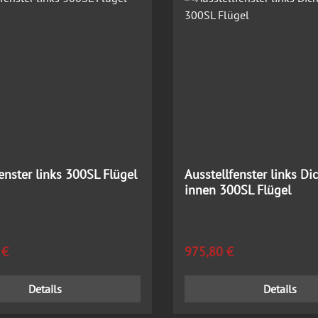
enster links 300SL Flügel
Ausstellfenster links Di
innen 300SL Flügel
 Preis:
Regulärer Preis:
 €
975,80 €
Details
Details