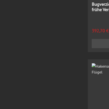
Bugverzi
frühe Ve
Regulärer
392,70 €