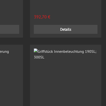
Regulärer Preis:
392,70 €
Details