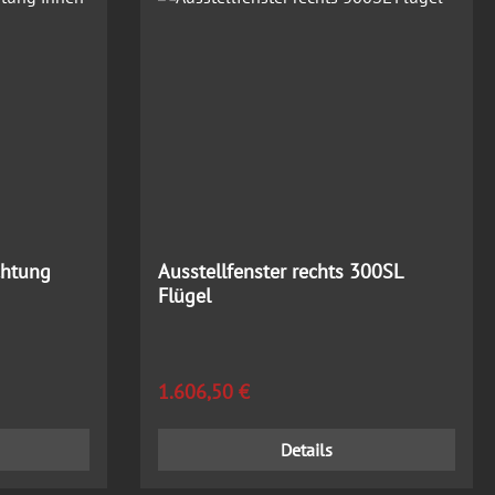
chtung
Ausstellfenster rechts 300SL
Flügel
Regulärer Preis:
1.606,50 €
Details