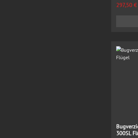
Regulärer
297,50 €
Bugverzi
300SL Fl