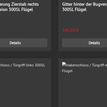
erung Zierstab rechts
Gitter hinter der Bugver
rsion 300SL Flügel
300SL Flügel
 Preis:
Regulärer Preis:
345,10 €
Details
Details