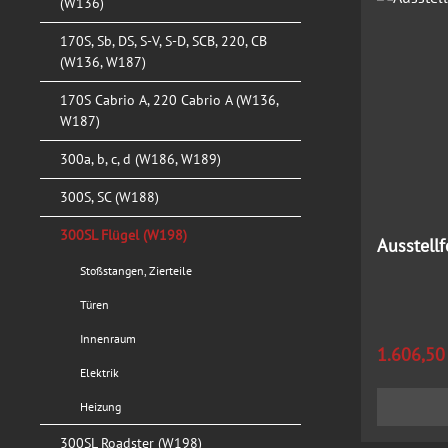
(W136)
170S, Sb, DS, S-V, S-D, SCB, 220, CB
(W136, W187)
170S Cabrio A, 220 Cabrio A (W136,
W187)
300a, b, c, d (W186, W189)
300S, SC (W188)
300SL Flügel (W198)
Ausstellf
Stoßstangen, Zierteile
Türen
Innenraum
Regulärer
1.606,50
Elektrik
Heizung
300SL Roadster (W198)