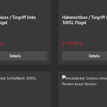
oss / Türgriff links
Hakenschloss / Türgriff 
ügel
300SL Flügel
 Preis:
Regulärer Preis:
 €
1.570,80 €
Details
Details