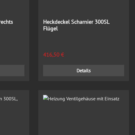
rechts
Heckdeckel Scharnier 300SL
Flügel
Regulärer Preis:
416,50 €
Details