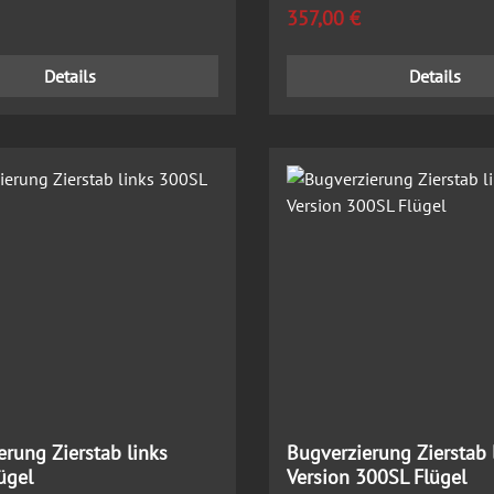
 Preis:
Regulärer Preis:
357,00 €
Details
Details
erung Zierstab links
Bugverzierung Zierstab 
ügel
Version 300SL Flügel