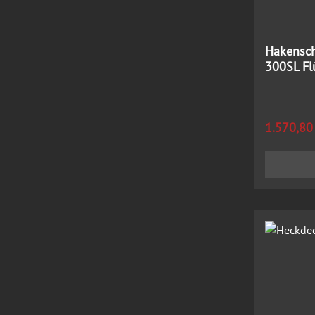
Hakenschl
300SL Fl
Regulärer
1.570,80