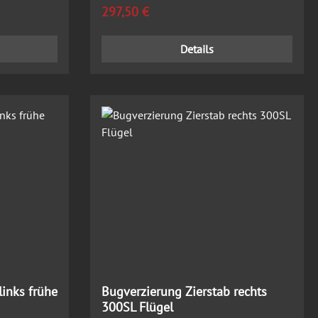
Regulärer Preis:
297,50 €
Details
links frühe
Bugverzierung Zierstab rechts
300SL Flügel