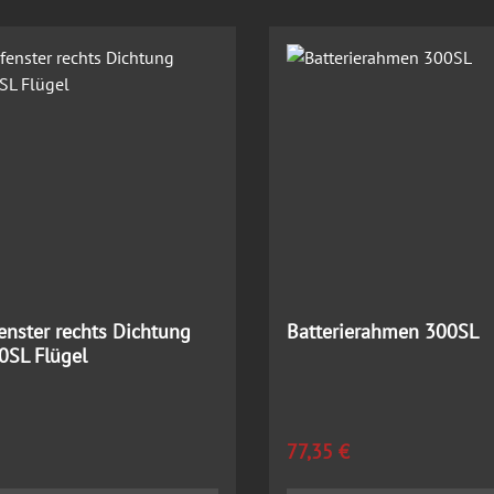
enster rechts Dichtung
Batterierahmen 300SL
0SL Flügel
 Preis:
Regulärer Preis:
77,35 €