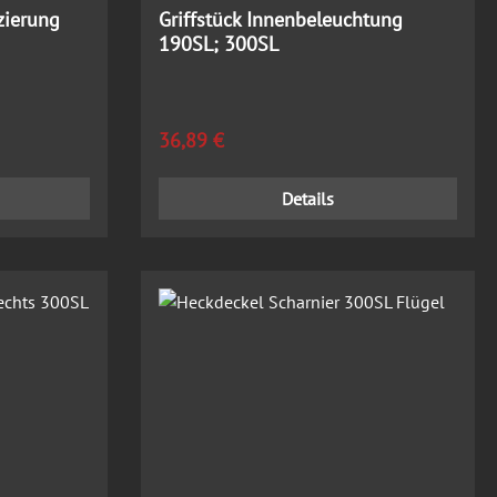
zierung
Griffstück Innenbeleuchtung
190SL; 300SL
Regulärer Preis:
36,89 €
Details