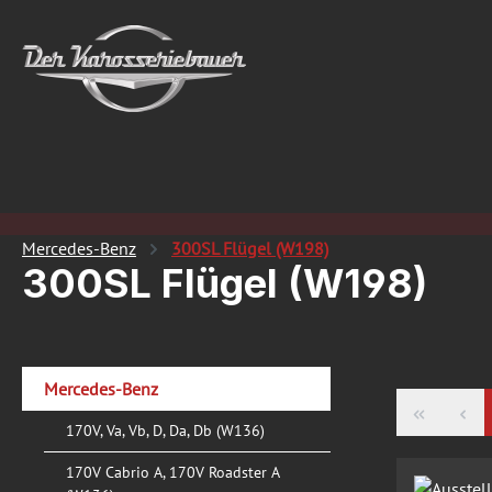
 Hauptinhalt springen
Zur Suche springen
Zur Hauptnavigation springen
Mercedes-Benz
300SL Flügel (W198)
300SL Flügel (W198)
Mercedes-Benz
170V, Va, Vb, D, Da, Db (W136)
170V Cabrio A, 170V Roadster A