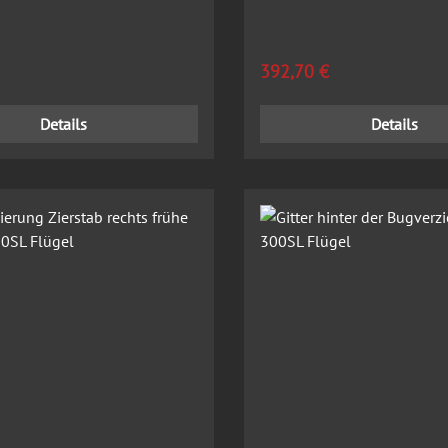
 Preis:
Regulärer Preis:
392,70 €
Details
Details