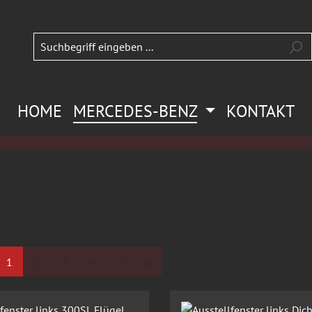
HOME
MERCEDES-BENZ
KONTAKT
Seite
Seite
Seite
Seite
1
2
3
4