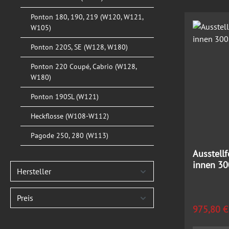
Ponton 180, 190, 219 (W120, W121,
W105)
Ponton 220S, SE (W128, W180)
Ponton 220 Coupé, Cabrio (W128,
W180)
Ponton 190SL (W121)
Heckflosse (W108-W112)
Pagode 250, 280 (W113)
Ausstellf
innen 30
Hersteller
Preis
Regulärer
975,80 €