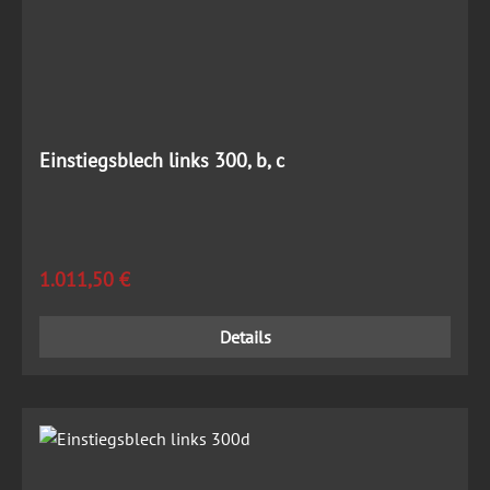
Einstiegsblech links 300, b, c
Regulärer Preis:
1.011,50 €
Details