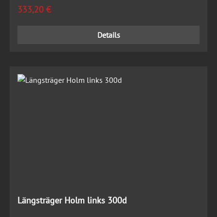
Regulärer Preis:
333,20 €
Details
Längsträger Holm links 300d