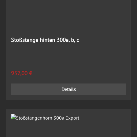
Stoßstange hinten 300a, b, c
Regulärer Preis:
952,00 €
Details