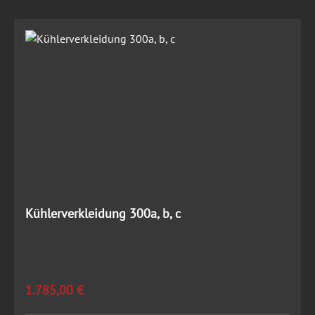
Kühlerverkleidung 300a, b, c
Regulärer Preis:
1.785,00 €