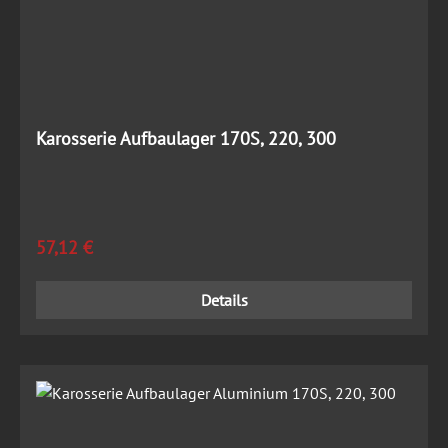
Karosserie Aufbaulager 170S, 220, 300
Regulärer Preis:
57,12 €
Details