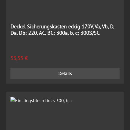
Deckel Sicherungskasten eckig 170V, Va, Vb, D,
Da, Db; 220, AC, BC; 300a, b, c; 300S/SC
Regulärer Preis:
53,55 €
Details