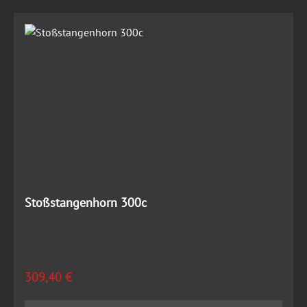
Stoßstangenhorn 300c
Regulärer Preis:
309,40 €