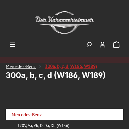
Zum Hauptinhalt springen
Ware
Mercedes-Benz
300a, b, c, d (W186, W189)
300a, b, c, d (W186, W189)
Mercedes-Benz
170V, Va, Vb, D, Da, Db (W136)