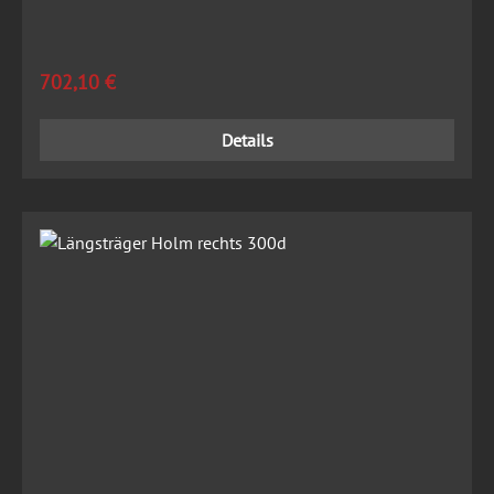
Regulärer Preis:
702,10 €
Details