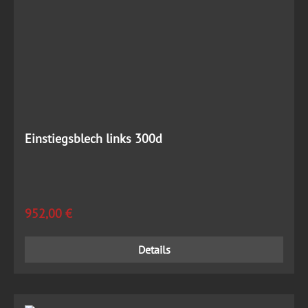
Einstiegsblech links 300d
Regulärer Preis:
952,00 €
Details