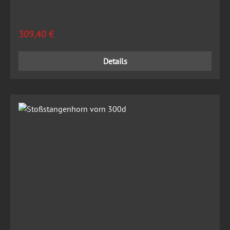
Regulärer Preis:
309,40 €
Details