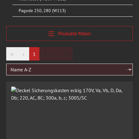
Pagode 250, 280 (W113)
Produkte filtern
Seite
Seite
1
2