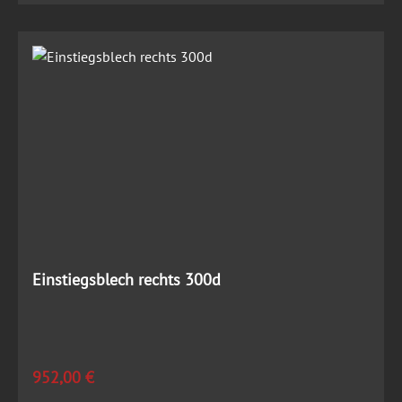
Einstiegsblech rechts 300d
Regulärer Preis:
952,00 €