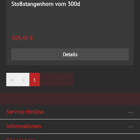
Stoßstangenhorn vorn 300d
Regulärer Preis:
309,40 €
Details
Seite
Seite
1
2
Service-Hotline
Informationen