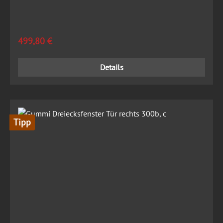
Regulärer Preis:
499,80 €
Details
Tipp