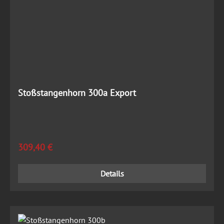
Stoßstangenhorn 300a Export
Regulärer Preis:
309,40 €
Details