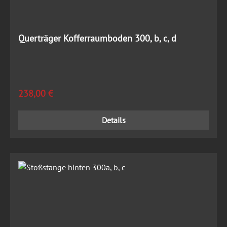
Querträger Kofferraumboden 300, b, c, d
Regulärer Preis:
238,00 €
Details