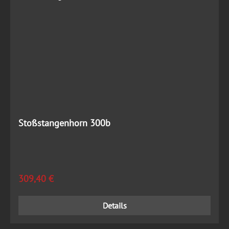
Stoßstangenhorn 300b
Regulärer Preis:
309,40 €
Details