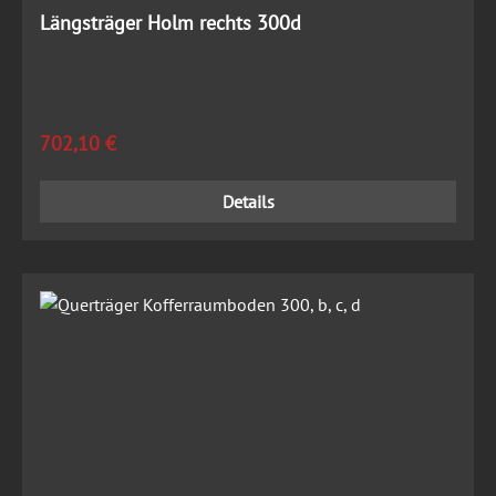
Längsträger Holm rechts 300d
Regulärer Preis:
702,10 €
Details