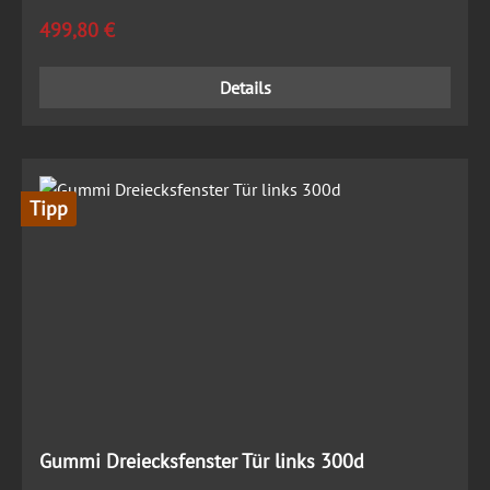
Regulärer Preis:
499,80 €
Details
Tipp
Gummi Dreiecksfenster Tür links 300d