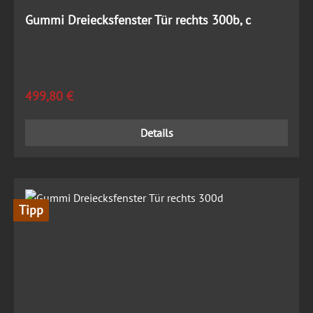
Gummi Dreiecksfenster Tür rechts 300b, c
Regulärer Preis:
499,80 €
Details
Tipp