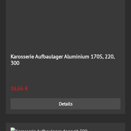
Karosserie Aufbaulager Aluminium 170S, 220,
300
Regulärer Preis:
16,66 €
Details