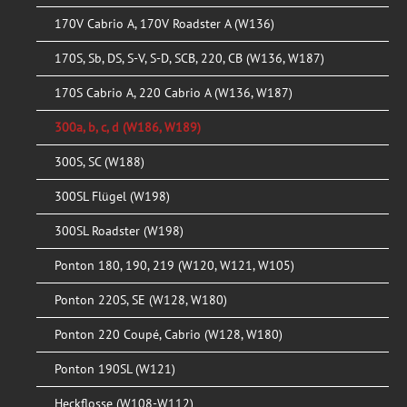
170V Cabrio A, 170V Roadster A (W136)
170S, Sb, DS, S-V, S-D, SCB, 220, CB (W136, W187)
170S Cabrio A, 220 Cabrio A (W136, W187)
300a, b, c, d (W186, W189)
300S, SC (W188)
300SL Flügel (W198)
300SL Roadster (W198)
Ponton 180, 190, 219 (W120, W121, W105)
Ponton 220S, SE (W128, W180)
Ponton 220 Coupé, Cabrio (W128, W180)
Ponton 190SL (W121)
Heckflosse (W108-W112)