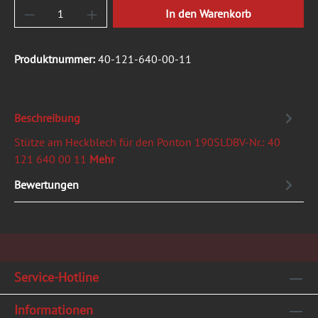
Produkt Anzahl: Gib den gewünschten Wert ein
In den Warenkorb
Produktnummer:
40-121-640-00-11
Beschreibung
Stütze am Heckblech für den Ponton 190SLDBV-Nr.: 40
121 640 00 11
Mehr
Bewertungen
Service-Hotline
Informationen