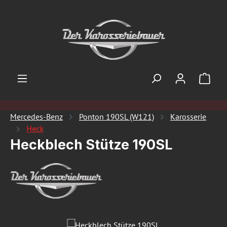
Zum Hauptinhalt springen
Ware
Mercedes-Benz
Ponton 190SL (W121)
Karosserie
Heck
Heckblech Stütze 190SL
Bildergalerie überspringen